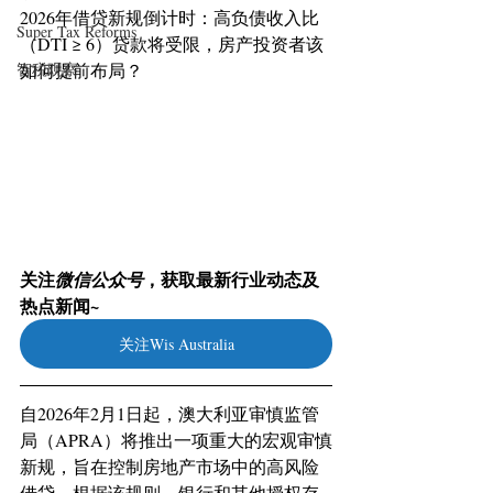
2026年借贷新规倒计时：高负债收入比
Super Tax Reforms
（DTI ≥ 6）贷款将受限，房产投资者该
智税观察
如何提前布局？
关注
，获取最新行业动态及
微信公众号
热点新闻~
关注Wis Australia
自2026年2月1日起，澳大利亚审慎监管
局（APRA）将推出一项重大的宏观审慎
新规，旨在控制房地产市场中的高风险
借贷。根据该规则，银行和其他授权存