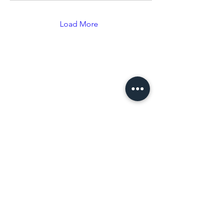
Load More
Our Service
Business & Tax
Audit & Assurance
People Service
Corporate Finance
Advisory
Insight & Publications
About Us
Our Firm