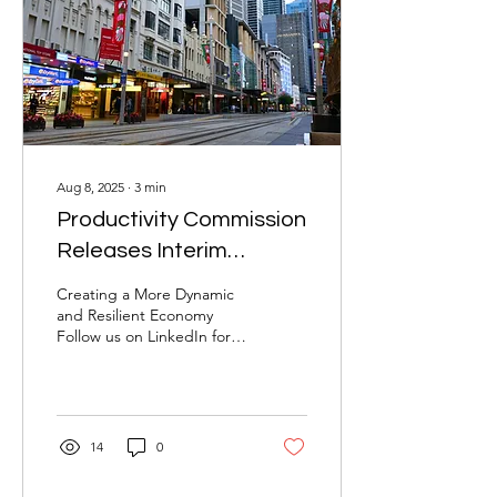
休储蓄积累。 新规核心变
化：三大调整重塑养老金缴
纳机制 发薪日养老金” 并非
新增税负，而是通过优化缴
纳流程，强化养老金支付的
及时性与准确性，核心调整
集中于以下三方面： 缴纳频
率：与薪资支付周期同步，
终结 “季度缴纳” 模式 旧
Aug 8, 2025
∙
3
min
规： 雇主可按季度（每年 4
月、7 月、10 月、1 月）计
Productivity Commission
算并缴纳员工 SG； 新规：
Releases Interim
自 2026 年 7 月 1 日起，雇
主需在每次支付工资 / 薪水
Report: Creating a More
Creating a More Dynamic
时（无论周薪、双周薪或月
Dynamic and Resilient
and Resilient Economy
薪），同步计算并发起对应
Follow us on LinkedIn for
Economy
周期的 SG 缴纳。 示例 ：
the latest industry updates
某员工月薪 6000 澳元，约
and trending news. The
定每月 20 日发薪，则雇主
Productivity...
需在 20...
14
0