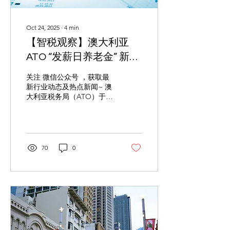
Oct 24, 2025
∙
4
min
【智税观察】澳大利亚
ATO “发薪日养老金” 新规
专业解读：2026 年 7 月
关注 微信公众号 ，获取最
生效，雇主与员工合规指
新行业动态及热点新闻~ 澳
大利亚税务局（ATO）于
南
2025 年 10 月正式向议会提
交 “发薪日养老
金”（Payday Super）立法
草案，明确该政策拟于 2026
年 7 月 1 日起实施。此新规
70
0
核心在于 调整雇主对员工养
老金担保金（SG）的缴纳
频率与时限 ，旨在 解决长
期存在的 “养老金拖欠” 问
题 —— 据 ATO 统计，
2024-2025 财年全澳未及时
支付的养老金金额已达 52
亿澳元，直接影响劳动者退