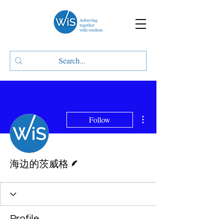
More actions
Follow
Writer
海边的茨威格
Profile