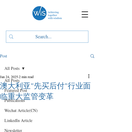
Post
All Posts
Jan 24, 2025
2 min read
All Posts
澳大利亚"先买后付"行业面
Featured Post
临重大监管变革
Publications
Wechat Article(CN)
LinkedIn Article
Newsletter