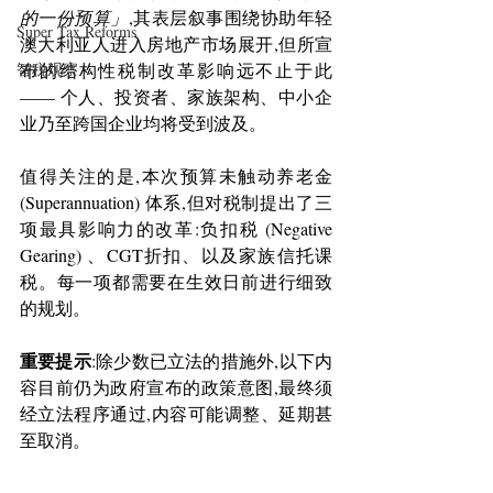
的一份预算」
,其表层叙事围绕协助年轻
Super Tax Reforms
澳大利亚人进入房地产市场展开,但所宣
智税观察
布的结构性税制改革影响远不止于此 
—— 个人、投资者、家族架构、中小企
业乃至跨国企业均将受到波及。
值得关注的是,本次预算未触动养老金 
(Superannuation) 体系,但对税制提出了三
项最具影响力的改革:负扣税 (Negative 
Gearing) 、CGT折扣、以及家族信托课
税。每一项都需要在生效日前进行细致
的规划。
重要提示
:除少数已立法的措施外,以下内
容目前仍为政府宣布的政策意图,最终须
经立法程序通过,内容可能调整、延期甚
至取消。