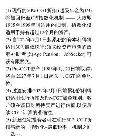
(1) 现行的50% CGT折扣 (超级年金为1/3) 
将被回归至CPI指数化机制 —— 大致即
1985至1999年间适用的旧制。指数化仅
适用于持有超过12个月的资产。
(2) 自2027年7月1日起累积的资本利得将
适用30%最低税率;领取经资产审查的政
府补助者(如Age Pension、JobSeeker) 可
获有限豁免。
(3) Pre-CGT资产 (1985年9月20日前取得) 
将自2027年7月1日起失去CGT豁免地
位。
(4) 过渡安排:2027年7月1日前累积的利得
仍适用现行折扣及Pre-CGT豁免规则。客
户须在该日对所持资产进行估值,以便后
续 CGT 计算的准确性。
(5) 新建住宅投资者可在现行50% CGT折
扣与新的「指数化+最低税率」机制之间
二选一。