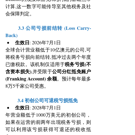
计算,这一数字可能传导至其他税务及社
会保障判定。
	3.3 公司亏损前结转 (Loss Carry-
Back)
生效日
: 2026年7月1日
全球合计营业额低于10亿澳元的公司,可
将税务亏损向前结转,抵冲过去两个年度
税务亏损(不
已缴税款。该机制仅适用于
含资本损失)
公司分红抵免账户 
,并受限于
(Franking Account) 余额
。预计每年最多
8万5千家公司受惠。
	3.4 初创公司可退税亏损抵免
生效日
: 2028年7月1日
年营业额低于1000万美元的初创公司，
如果在运营的前两年出现税务亏损，则
可以利用该亏损获得可退还的税收抵