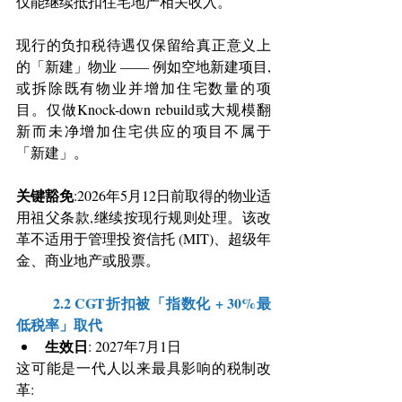
仅能继续抵扣住宅地产相关收入。
现行的负扣税待遇仅保留给真正意义上
的「新建」物业 —— 例如空地新建项目,
或拆除既有物业并增加住宅数量的项
目。仅做Knock-down rebuild或大规模翻
新而未净增加住宅供应的项目不属于
「新建」。
关键豁免
:2026年5月12日前取得的物业适
用祖父条款,继续按现行规则处理。该改
革不适用于管理投资信托 (MIT)、超级年
金、商业地产或股票。
	2.2 CGT折扣被「指数化 + 30%最
低税率」取代
生效日
: 2027年7月1日
这可能是一代人以来最具影响的税制改
革: