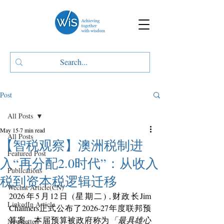
Post
All Posts
May 15
7 min read
All Posts
【智税观察】澳洲税制进
Featured Post
入“再分配2.0时代”：从收入
Publications
税到资本税逻辑迁移
Wechat Article(CN)
2026年5月12日 (星期二) ,财政长Jim 
LinkedIn Article
Chalmers正式公布了2026-27年度联邦预
算案。本届预算被政府称为
「最具雄心
Newsletter