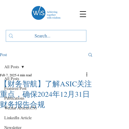
Post
All Posts
Feb 7, 2025
4 min read
All Posts
【财务智航】了解ASIC关注
Featured Post
重点，确保2024年12月31日
Publications
财务报告合规
Wechat Article(CN)
LinkedIn Article
Newsletter