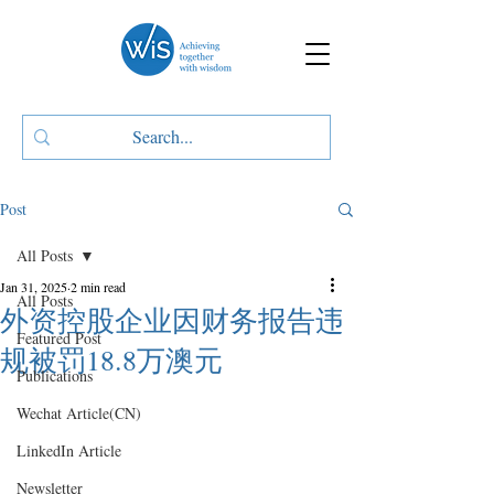
Post
All Posts
Jan 31, 2025
2 min read
All Posts
外资控股企业因财务报告违
Featured Post
规被罚18.8万澳元
Publications
Wechat Article(CN)
LinkedIn Article
Newsletter