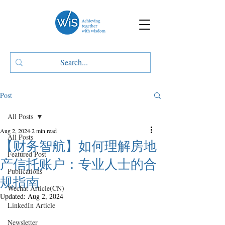
Post
All Posts
Aug 2, 2024
2 min read
All Posts
【财务智航】如何理解房地
Featured Post
产信托账户：专业人士的合
Publications
规指南
Wechat Article(CN)
Updated:
Aug 2, 2024
LinkedIn Article
Newsletter