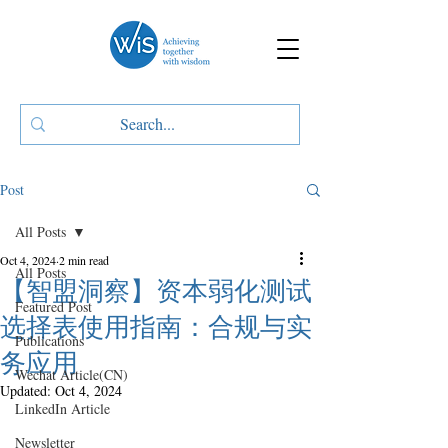
Post
All Posts
Oct 4, 2024
2 min read
All Posts
【智盟洞察】资本弱化测试
Featured Post
选择表使用指南：合规与实
Publications
务应用
Wechat Article(CN)
Updated:
Oct 4, 2024
LinkedIn Article
Newsletter