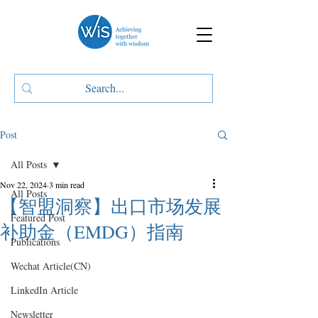
Post
All Posts
Nov 22, 2024
3 min read
All Posts
【智盟洞察】出口市场发展
Featured Post
补助金（EMDG）指南
Publications
Wechat Article(CN)
LinkedIn Article
Newsletter